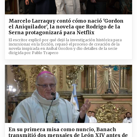
Marcelo Larraquy contó cómo nació 'Gordon
el Aniquilador', la novela que Rodrigo de la
Serna protagonizará para Netflix
El escritor explicó por qué dejó la investigación histórica para
incursionar en la ficción, repasó el proceso de creación de la
novela inspirada en Aníbal Gordon y dio detalles de la serie
dirigida por Pablo Trapero
En su primera misa como nuncio, Banach
transmitió dos mensajes de León XIV antes de