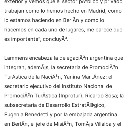
exterior y vemos que el sector pÃºblico y privado
trabajan como lo hemos hecho en Madrid, como
lo estamos haciendo en BerlÃ­n y como lo
hacemos en cada uno de lugares, me parece que
es importante", concluyÃ³.
Lammens encabeza la delegaciÃ³n argentina que
integran, ademÃ¡s, la secretaria de PromociÃ³n
TurÃ­stica de la NaciÃ³n, Yanina MartÃ­nez; el
secretario ejecutivo del Instituto Nacional de
PromociÃ³n TurÃ­stica (Inprotur), Ricardo Sosa; la
subsecretaria de Desarrollo EstratÃ©gico,
Eugenia Benedetti y por la embajada argentina
en BerlÃ­n, el jefe de MisiÃ³n, TomÃ¡s Villalba y el