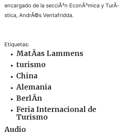
encargado de la secciÃ³n EconÃ³mica y TurÃ­
stica, AndrÃ©s Ventafridda.
Etiquetas:
MatÃ­as Lammens
turismo
China
Alemania
BerlÃ­n
Feria Internacional de
Turismo
Audio