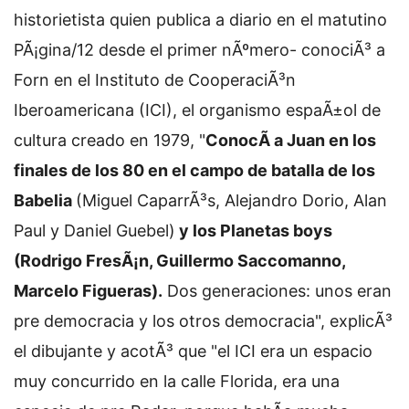
historietista quien publica a diario en el matutino
PÃ¡gina/12 desde el primer nÃºmero- conociÃ³ a
Forn en el Instituto de CooperaciÃ³n
Iberoamericana (ICI), el organismo espaÃ±ol de
cultura creado en 1979, "
ConocÃ­ a Juan en los
finales de los 80 en el campo de batalla de los
Babelia
(Miguel CaparrÃ³s, Alejandro Dorio, Alan
Paul y Daniel Guebel)
y los Planetas boys
(Rodrigo FresÃ¡n, Guillermo Saccomanno,
Marcelo Figueras).
Dos generaciones: unos eran
pre democracia y los otros democracia", explicÃ³
el dibujante y acotÃ³ que "el ICI era un espacio
muy concurrido en la calle Florida, era una