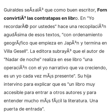
Guiraldes seÃ±alÃ³ que como buen escritor,
Forn
convirtiÃ³ las contratapas en libr
o. En "Yo
recordarÃ© por ustedes" hace una recopilaciÃ³n
agudÃ­sima de esos textos, "con ordenamiento
geogrÃ¡fico que empieza en JapÃ³n y termina en
Villa Gesell". La editora subrayÃ³ que el autor de
"Nadar de noche" realiza en ese libro "una
operaciÃ³n con el yo narrativo que va creciendo,
es un yo cada vez mÃ¡s presente". Su hija
intervino para explicar que es "un libro muy
accesible para entrar a otros autores y para
entender mucho mÃ¡s fÃ¡cil la literatura. Una
puerta de entrada".