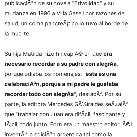
publicaciÃ³n de su novela "Frivolidad" y su
mudanza en 1996 a Villa Gesell por razones de
salud, un coma pancreÃ¡tico lo tuvo al borde de
la muerte.
Su hija Matilda hizo hincapiÃ© en que
era
necesario recordar a su padre con alegrÃ­a
,
porque odiaba los homenajes:
"esta es una
celebraciÃ³n, porque a mi padre le gustaba
recordar todo con alegrÃ­a"
, destacÃ³. Por su
parte, la editora Mercedes GÃ¼iraldes seÃ±alÃ³
que "trabajar con Juan era difÃ­cil, fascinante y
fÃ¡cil, todo junto. Forn era un maestro editor, Ã©l
inventÃ³ la ediciÃ³n argentina tal como la