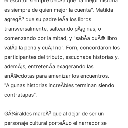
el escritor siempre decÃ­a que "la mejor historia
es siempre de quien mejor la cuenta". Matilda
agregÃ³ que su padre leÃ­a los libros
transversalmente, salteando pÃ¡ginas, o
comenzando por la mitad, y "sabÃ­a quÃ© libro
valÃ­a la pena y cuÃ¡l no". Forn, concordaron los
participantes del tributo, escuchaba historias y,
ademÃ¡s, entretenÃ­a exagerando las
anÃ©cdotas para amenizar los encuentros.
"Algunas historias increÃ­bles terminan siendo
contratapas".
GÃ¼iraldes marcÃ³ que al dejar de ser un
personaje cultural porteÃ±o el narrador se