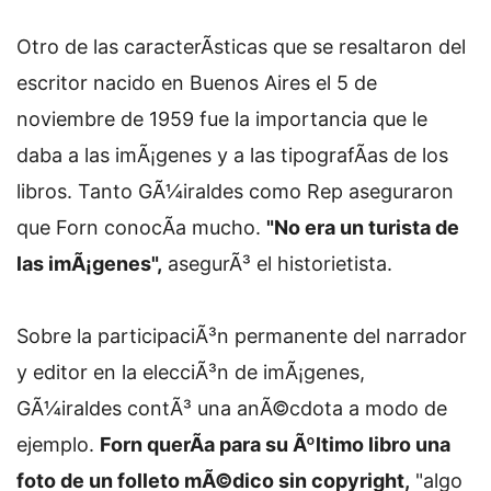
Otro de las caracterÃ­sticas que se resaltaron del
escritor nacido en Buenos Aires el 5 de
noviembre de 1959 fue la importancia que le
daba a las imÃ¡genes y a las tipografÃ­as de los
libros. Tanto GÃ¼iraldes como Rep aseguraron
que Forn conocÃ­a mucho.
"No era un turista de
las imÃ¡genes",
asegurÃ³ el historietista.
Sobre la participaciÃ³n permanente del narrador
y editor en la elecciÃ³n de imÃ¡genes,
GÃ¼iraldes contÃ³ una anÃ©cdota a modo de
ejemplo.
Forn querÃ­a para su Ãºltimo libro una
foto de un folleto mÃ©dico sin copyright,
"algo