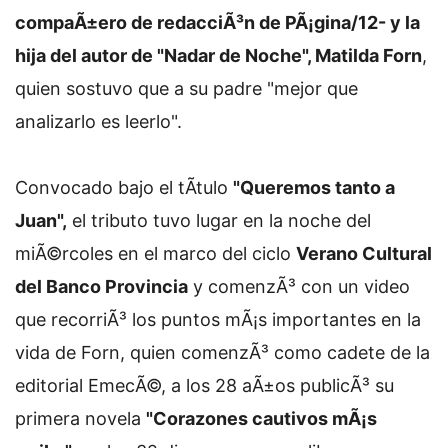
compaÃ±ero de redacciÃ³n de PÃ¡gina/12- y la
hija del autor de "Nadar de Noche", Matilda Forn
,
quien sostuvo que a su padre "mejor que
analizarlo es leerlo".
Convocado bajo el tÃ­tulo
"Queremos tanto a
Juan",
el tributo tuvo lugar en la noche del
miÃ©rcoles en el marco del ciclo
Verano Cultural
del Banco Provincia
y comenzÃ³ con un video
que recorriÃ³ los puntos mÃ¡s importantes en la
vida de Forn, quien comenzÃ³ como cadete de la
editorial EmecÃ©, a los 28 aÃ±os publicÃ³ su
primera novela
"Corazones cautivos mÃ¡s