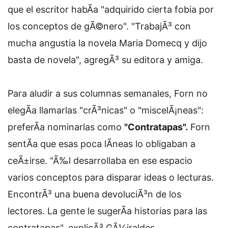
que el escritor habÃ­a "adquirido cierta fobia por
los conceptos de gÃ©nero". "TrabajÃ³ con
mucha angustia la novela Maria Domecq y dijo
basta de novela", agregÃ³ su editora y amiga.
Para aludir a sus columnas semanales, Forn no
elegÃ­a llamarlas "crÃ³nicas" o "miscelÃ¡neas":
preferÃ­a nominarlas como
"Contratapas".
Forn
sentÃ­a que esas poca lÃ­neas lo obligaban a
ceÃ±irse. "Ã‰l desarrollaba en ese espacio
varios conceptos para disparar ideas o lecturas.
EncontrÃ³ una buena devoluciÃ³n de los
lectores. La gente le sugerÃ­a historias para las
contratapas", explicÃ³ GÃ¼iraldes.