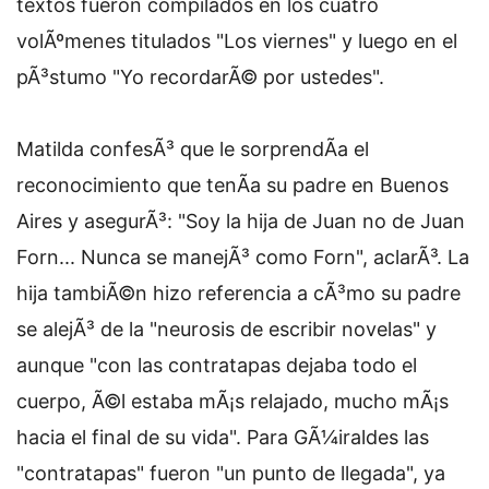
textos fueron compilados en los cuatro
volÃºmenes titulados "Los viernes" y luego en el
pÃ³stumo "Yo recordarÃ© por ustedes".
Matilda confesÃ³ que le sorprendÃ­a el
reconocimiento que tenÃ­a su padre en Buenos
Aires y asegurÃ³: "Soy la hija de Juan no de Juan
Forn... Nunca se manejÃ³ como Forn", aclarÃ³. La
hija tambiÃ©n hizo referencia a cÃ³mo su padre
se alejÃ³ de la "neurosis de escribir novelas" y
aunque "con las contratapas dejaba todo el
cuerpo, Ã©l estaba mÃ¡s relajado, mucho mÃ¡s
hacia el final de su vida". Para GÃ¼iraldes las
"contratapas" fueron "un punto de llegada", ya