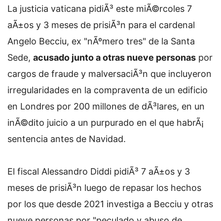
La justicia vaticana pidiÃ³ este miÃ©rcoles 7
aÃ±os y 3 meses de prisiÃ³n para el cardenal
Angelo Becciu, ex "nÃºmero tres" de la Santa
Sede,
acusado junto a otras nueve personas
por
cargos de fraude y malversaciÃ³n que incluyeron
irregularidades en la compraventa de un edificio
en Londres por 200 millones de dÃ³lares, en un
inÃ©dito juicio a un purpurado en el que habrÃ¡
sentencia antes de Navidad.
El fiscal Alessandro Diddi pidiÃ³ 7 aÃ±os y 3
meses de prisiÃ³n luego de repasar los hechos
por los que desde 2021 investiga a Becciu y otras
nueve personas por "peculado y abuso de