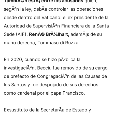
TambiÃ©n estÃ¡ entre los acusados
quien,
segÃºn la ley, debÃ­a controlar las operaciones
desde dentro del Vaticano: el ex presidente de la
Autoridad de SupervisiÃ³n Financiera de la Santa
Sede (AIF),
RenÃ© BrÃ¼lhart,
ademÃ¡s de su
mano derecha, Tommaso di Ruzza.
En 2020, cuando se hizo pÃºblica la
investigaciÃ³n, Becciu fue removido de su cargo
de prefecto de CongregaciÃ³n de las Causas de
los Santos y fue despojado de sus derechos
como cardenal por el papa Francisco.
Exsustituto de la SecretarÃ­a de Estado y