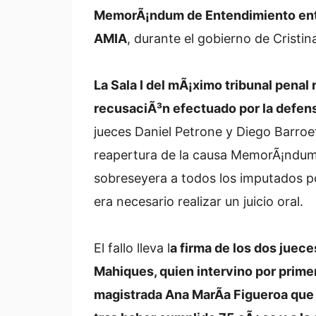
MemorÃ¡ndum de Entendimiento entre
AMIA
, durante el gobierno de Cristi
La Sala I del mÃ¡ximo tribunal penal 
recusaciÃ³n efectuado por la defens
jueces Daniel Petrone y Diego Barroe
reapertura de la causa MemorÃ¡ndum,
sobreseyera a todos los imputados po
era necesario realizar un juicio oral.
El fallo lleva l
a firma de los dos juec
Mahiques, quien intervino por primer
magistrada Ana MarÃ­a Figueroa que