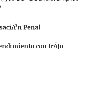
.
saciÃ³n Penal
ndimiento con IrÃ¡n