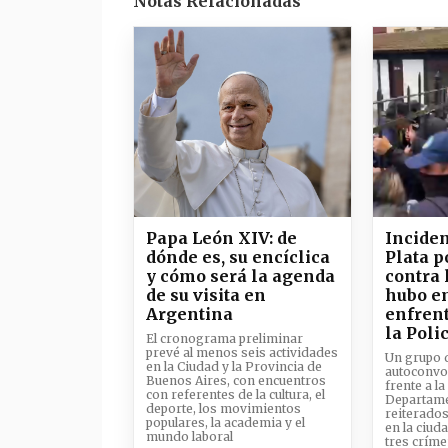
Notas Relacionadas
Papa León XIV: de
Inciden
dónde es, su encíclica
Plata 
y cómo será la agenda
contra 
de su visita en
hubo e
Argentina
enfren
la Poli
El cronograma preliminar
prevé al menos seis actividades
Un grupo 
en la Ciudad y la Provincia de
autoconvo
Buenos Aires, con encuentros
frente a la
con referentes de la cultura, el
Departame
deporte, los movimientos
reiterados
populares, la academia y el
en la ciud
mundo laboral
tres críme