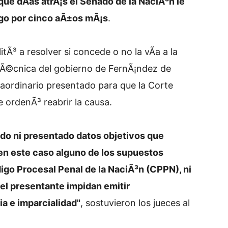
que dÃ­as atrÃ¡s el Senado de la NaciÃ³n le
rgo por cinco aÃ±os mÃ¡s
.
itÃ³ a resolver si concede o no la vÃ­a a la
 TÃ©cnica del gobierno de FernÃ¡ndez de
raordinario presentado para que la Corte
e ordenÃ³ reabrir la causa.
do ni presentado datos objetivos que
en este caso alguno de los supuestos
digo Procesal Penal de la NaciÃ³n (CPPN), ni
 el presentante impidan emitir
a e imparcialidad"
, sostuvieron los jueces al