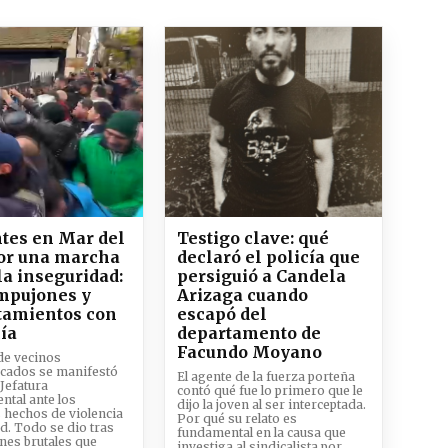
tes en Mar del
Testigo clave: qué
por una marcha
declaró el policía que
la inseguridad:
persiguió a Candela
mpujones y
Arizaga cuando
tamientos con
escapó del
cía
departamento de
Facundo Moyano
de vecinos
cados se manifestó
El agente de la fuerza porteña
 Jefatura
contó qué fue lo primero que le
ntal ante los
dijo la joven al ser interceptada.
 hechos de violencia
Por qué su relato es
ad. Todo se dio tras
fundamental en la causa que
nes brutales que
investiga al sindicalista por