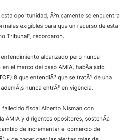
en esta oportunidad, Ãºnicamente se encuentra
ormales exigibles para que un recurso de esta
mo Tribunal", recordaron.
 entendimiento alcanzado pero nunca
 en el marco del caso AMIA, habÃ­a sido
 (TOF) 8 que entendiÃ³ que se tratÃ³ de una
ue ademÃ¡s nunca entrÃ³ en vigencia.
l fallecido fiscal Alberto Nisman con
 la AMIA y dirigentes opositores, sostenÃ­a
cambio de incrementar el comercio de
­) y de hacer caer las alertas rojas de