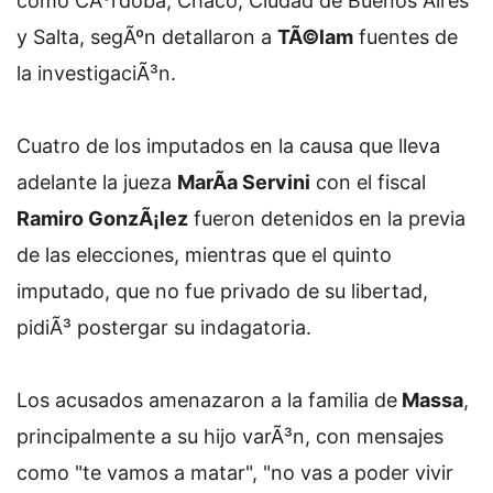
como CÃ³rdoba, Chaco, Ciudad de Buenos Aires
y Salta, segÃºn detallaron a
TÃ©lam
fuentes de
la investigaciÃ³n.
Cuatro de los imputados en la causa que lleva
adelante la jueza
MarÃ­a Servini
con el fiscal
Ramiro GonzÃ¡lez
fueron detenidos en la previa
de las elecciones, mientras que el quinto
imputado, que no fue privado de su libertad,
pidiÃ³ postergar su indagatoria.
Los acusados amenazaron a la familia de
Massa
,
principalmente a su hijo varÃ³n, con mensajes
como "te vamos a matar", "no vas a poder vivir