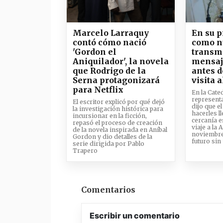
Marcelo Larraquy
En su 
contó cómo nació
como n
'Gordon el
transmi
Aniquilador', la novela
mensaj
que Rodrigo de la
antes d
Serna protagonizará
visita a
para Netflix
En la Cate
representa
El escritor explicó por qué dejó
dijo que el
la investigación histórica para
hacerles l
incursionar en la ficción,
cercanía e
repasó el proceso de creación
viaje a la
de la novela inspirada en Aníbal
noviembre 
Gordon y dio detalles de la
futuro si
serie dirigida por Pablo
Trapero
Comentarios
Escribir un comentario