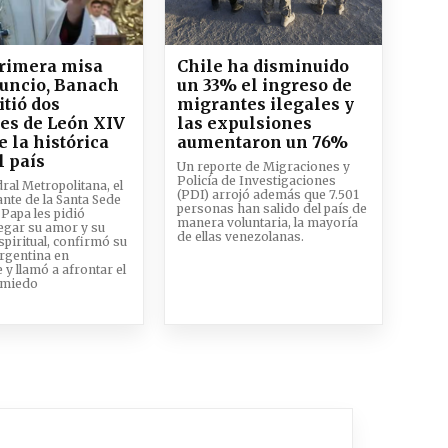
primera misa
Chile ha disminuido
uncio, Banach
un 33% el ingreso de
tió dos
migrantes ilegales y
es de León XIV
las expulsiones
e la histórica
aumentaron un 76%
l país
Un reporte de Migraciones y
Policía de Investigaciones
dral Metropolitana, el
(PDI) arrojó además que 7.501
nte de la Santa Sede
personas han salido del país de
 Papa les pidió
manera voluntaria, la mayoría
legar su amor y su
de ellas venezolanas.
spiritual, confirmó su
 Argentina en
y llamó a afrontar el
n miedo