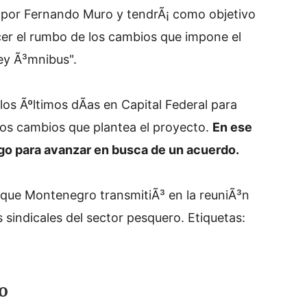
a por Fernando Muro y tendrÃ¡ como objetivo
cer el rumbo de los cambios que impone el
ey Ã³mnibus".
os Ãºltimos dÃ­as en Capital Federal para
nos cambios que plantea el proyecto.
En ese
ogo para avanzar en busca de un acuerdo.
 que Montenegro transmitiÃ³ en la reuniÃ³n
s sindicales del sector pesquero.
Etiquetas:
o