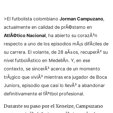
>El futbolista colombiano
Jorman Campuzano
,
actualmente en calidad de prÃ©stamo en
AtlÃ©tico Nacional
, ha abierto su corazÃ³n
respecto a uno de los episodios mÃ¡s difÃ­ciles de
su carrera. El volante, de 28 aÃ±os, recuperÃ³ su
nivel futbolÃ­stico en MedellÃ­n. Y, en ese
contexto, se sincerÃ³ acerca de un momento
trÃ¡gico que viviÃ³ mientras era jugador de Boca
Juniors, episodio que casi lo llevÃ³ a abandonar
definitivamente el fÃºtbol profesional.
Durante su paso por el Xeneize, Campuzano