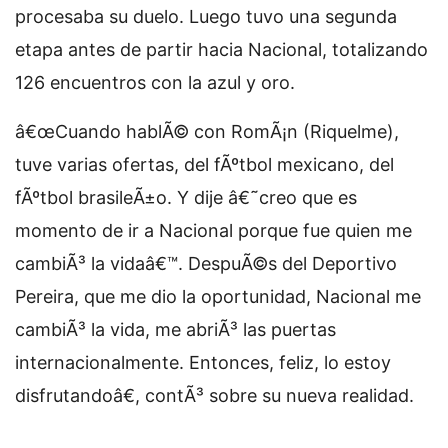
procesaba su duelo. Luego tuvo una segunda
etapa antes de partir hacia Nacional, totalizando
126 encuentros con la azul y oro.
â€œCuando hablÃ© con RomÃ¡n (Riquelme),
tuve varias ofertas, del fÃºtbol mexicano, del
fÃºtbol brasileÃ±o. Y dije â€˜creo que es
momento de ir a Nacional porque fue quien me
cambiÃ³ la vidaâ€™. DespuÃ©s del Deportivo
Pereira, que me dio la oportunidad, Nacional me
cambiÃ³ la vida, me abriÃ³ las puertas
internacionalmente. Entonces, feliz, lo estoy
disfrutandoâ€, contÃ³ sobre su nueva realidad.