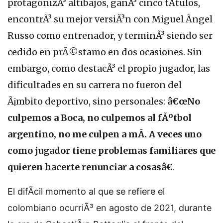
protagonizÃ³ altibajos, ganÃ³ cinco tÃ­tulos,
encontrÃ³ su mejor versiÃ³n con Miguel Ãngel
Russo como entrenador, y terminÃ³ siendo ser
cedido en prÃ©stamo en dos ocasiones. Sin
embargo, como destacÃ³ el propio jugador, las
dificultades en su carrera no fueron del
Ã¡mbito deportivo, sino personales:
â€œNo
culpemos a Boca, no culpemos al fÃºtbol
argentino, no me culpen a mÃ­. A veces uno
como jugador tiene problemas familiares que
quieren hacerte renunciar a cosasâ€
.
El difÃ­cil momento al que se refiere el
colombiano ocurriÃ³ en agosto de 2021, durante