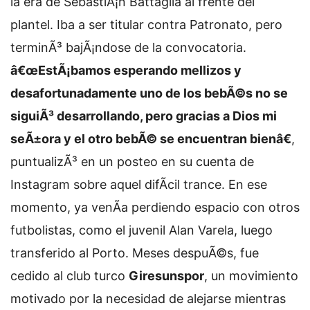
la era de SebastiÃ¡n Battaglia al frente del
plantel. Iba a ser titular contra Patronato, pero
terminÃ³ bajÃ¡ndose de la convocatoria.
â€œEstÃ¡bamos esperando mellizos y
desafortunadamente uno de los bebÃ©s no se
siguiÃ³ desarrollando, pero gracias a Dios mi
seÃ±ora y el otro bebÃ© se encuentran bienâ€
,
puntualizÃ³ en un posteo en su cuenta de
Instagram sobre aquel difÃ­cil trance. En ese
momento, ya venÃ­a perdiendo espacio con otros
futbolistas, como el juvenil Alan Varela, luego
transferido al Porto. Meses despuÃ©s, fue
cedido al club turco
Giresunspor
, un movimiento
motivado por la necesidad de alejarse mientras