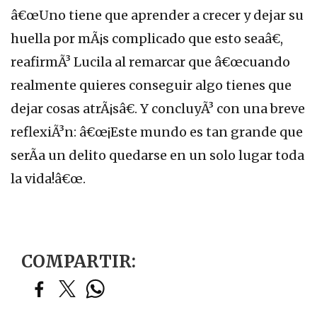
â€œUno tiene que aprender a crecer y dejar su
huella por mÃ¡s complicado que esto seaâ€,
reafirmÃ³ Lucila al remarcar que â€œcuando
realmente quieres conseguir algo tienes que
dejar cosas atrÃ¡sâ€. Y concluyÃ³ con una breve
reflexiÃ³n: â€œ¡Este mundo es tan grande que
serÃ­a un delito quedarse en un solo lugar toda
la vida!â€œ.
COMPARTIR: