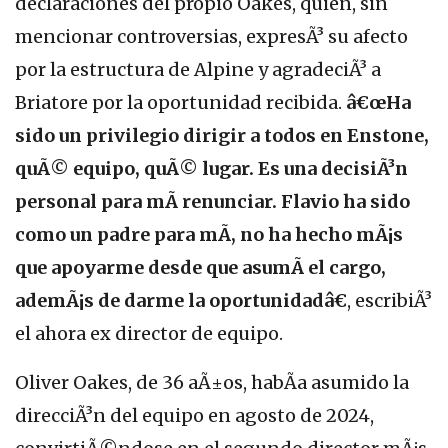
declaraciones del propio Oakes, quien, sin
mencionar controversias, expresÃ³ su afecto
por la estructura de Alpine y agradeciÃ³ a
Briatore por la oportunidad recibida.
â€œHa
sido un privilegio dirigir a todos en Enstone,
quÃ© equipo, quÃ© lugar. Es una decisiÃ³n
personal para mÃ­ renunciar. Flavio ha sido
como un padre para mÃ­, no ha hecho mÃ¡s
que apoyarme desde que asumÃ­ el cargo,
ademÃ¡s de darme la oportunidadâ€
, escribiÃ³
el ahora ex director de equipo.
Oliver Oakes, de 36 aÃ±os, habÃ­a asumido la
direcciÃ³n del equipo en agosto de 2024,