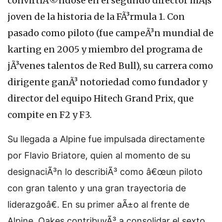
convirtiÃ©ndose en el segundo director mÃ¡s
joven de la historia de la FÃ³rmula 1. Con
pasado como piloto (fue campeÃ³n mundial de
karting en 2005 y miembro del programa de
jÃ³venes talentos de Red Bull), su carrera como
dirigente ganÃ³ notoriedad como fundador y
director del equipo Hitech Grand Prix, que
compite en F2 y F3.
Su llegada a Alpine fue impulsada directamente
por Flavio Briatore, quien al momento de su
designaciÃ³n lo describiÃ³ como â€œun piloto
con gran talento y una gran trayectoria de
liderazgoâ€. En su primer aÃ±o al frente de
Alpine, Oakes contribuyÃ³ a consolidar el sexto