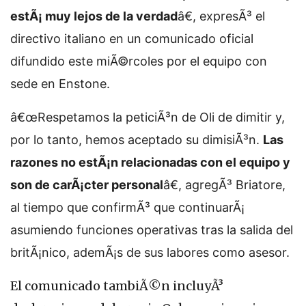
estÃ¡ muy lejos de la verdad
â€, expresÃ³ el
directivo italiano en un comunicado oficial
difundido este miÃ©rcoles por el equipo con
sede en Enstone.
â€œRespetamos la peticiÃ³n de Oli de dimitir y,
por lo tanto, hemos aceptado su dimisiÃ³n.
Las
razones no estÃ¡n relacionadas con el equipo y
son de carÃ¡cter personal
â€, agregÃ³ Briatore,
al tiempo que confirmÃ³ que continuarÃ¡
asumiendo funciones operativas tras la salida del
britÃ¡nico, ademÃ¡s de sus labores como asesor.
El comunicado tambiÃ©n incluyÃ³