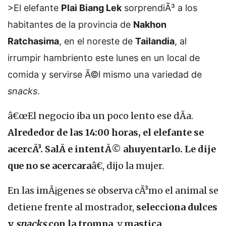
>El elefante
Plai Biang Lek
sorprendiÃ³ a los
habitantes de la provincia de
Nakhon
Ratchasima
, en el noreste de
Tailandia
, al
irrumpir hambriento este lunes en un local de
comida y servirse Ã©l mismo una variedad de
snacks
.
â€œEl negocio iba un poco lento ese dÃ­a.
Alrededor de las 14:00 horas, el elefante se
acercÃ³. SalÃ­ e intentÃ© ahuyentarlo. Le dije
que no se acercara
â€, dijo la mujer.
En las imÃ¡genes se observa cÃ³mo el animal se
detiene frente al mostrador,
selecciona dulces
y
snacks
con la trompa
, y
mastica