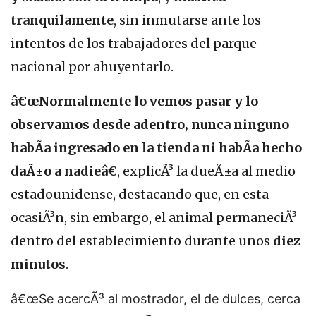
tranquilamente
, sin inmutarse ante los
intentos de los trabajadores del parque
nacional por ahuyentarlo.
â€œNormalmente lo vemos pasar y lo
observamos desde adentro, nunca ninguno
habÃ­a ingresado en la tienda ni habÃ­a hecho
daÃ±o a nadieâ€
, explicÃ³ la dueÃ±a al medio
estadounidense, destacando que, en esta
ocasiÃ³n, sin embargo, el animal permaneciÃ³
dentro del establecimiento durante unos
diez
minutos
.
â€œSe acercÃ³ al mostrador, el de dulces, cerca