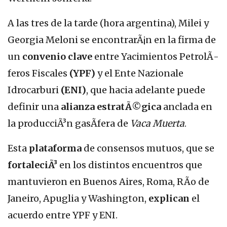
A las tres de la tarde (hora argentina), Milei y
Georgia Meloni se encontrarÃ¡n en la firma de
un
convenio clave
entre Yacimientos PetrolÃ­
feros Fiscales
(YPF)
y el Ente Nazionale
Idrocarburi
(ENI)
, que hacia adelante puede
definir una
alianza estratÃ©gica
anclada en
la producciÃ³n gasÃ­fera de
Vaca Muerta
.
Esta
plataforma
de consensos mutuos, que se
fortaleciÃ³
en los distintos encuentros que
mantuvieron en Buenos Aires, Roma, RÃ­o de
Janeiro, Apuglia y Washington,
explican
el
acuerdo entre YPF y ENI.