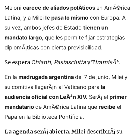
Meloni
carece de aliados polÃ­ticos
en AmÃ©rica
Latina, y a Milei
le pasa lo mismo
con Europa. A
su vez, ambos jefes de Estado
tienen un
mandato largo,
que les permite fijar estrategias
diplomÃ¡ticas con cierta previsibilidad.
Se espera C
hianti,
Pastasciutta
y T
iramisÃº
.
En la
madrugada argentina
del 7 de junio, Milei y
su comitiva llegarÃ¡n al Vaticano para
la
audiencia oficial con LeÃ³n XIV.
SerÃ¡ el
primer
mandatario
de AmÃ©rica Latina que
recibe
el
Papa en la Biblioteca Pontificia.
La agenda serÃ¡ abierta.
Milei describirÃ¡ su