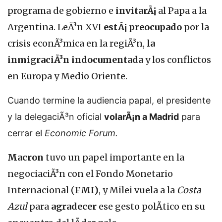
programa de gobierno e
invitarÃ¡
al Papa a la
Argentina. LeÃ³n XVI
estÃ¡ preocupado
por la
crisis econÃ³mica en la regiÃ³n,
la
inmigraciÃ³n indocumentada
y los conflictos
en Europa y Medio Oriente.
Cuando termine la audiencia papal, el presidente
y la delegaciÃ³n oficial
volarÃ¡n a Madrid
para
cerrar el
Economic Forum.
Macron
tuvo un papel importante en la
negociaciÃ³n con el Fondo Monetario
Internacional (
FMI)
, y Milei vuela a la
Costa
Azul
para
agradecer
ese gesto polÃ­tico en su