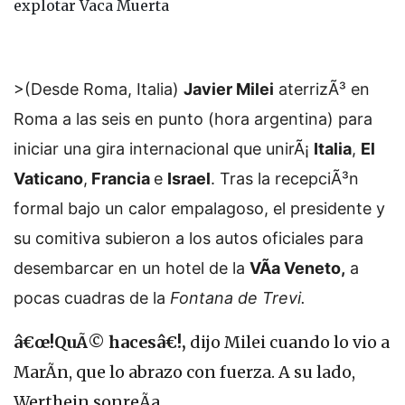
explotar Vaca Muerta
>(Desde Roma, Italia)
Javier Milei
aterrizÃ³ en
Roma a las seis en punto (hora argentina) para
iniciar una gira internacional que unirÃ¡
Italia
,
El
Vaticano
,
Francia
e
Israel
. Tras la recepciÃ³n
formal bajo un calor empalagoso, el presidente y
su comitiva subieron a los autos oficiales para
desembarcar en un hotel de la
VÃ­a Veneto,
a
pocas cuadras de la
Fontana de Trevi.
â€œ!QuÃ© hacesâ€!,
dijo Milei cuando lo vio a
MarÃ­n, que lo abrazo con fuerza. A su lado,
Werthein sonreÃ­a.