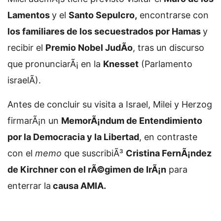
Lamentos
y el
Santo Sepulcro,
encontrarse con
los familiares de los secuestrados por Hamas
y
recibir el
Premio Nobel JudÃ­o
, tras un discurso
que pronunciarÃ¡ en la
Knesset
(Parlamento
israelÃ­).
Antes de concluir su visita a Israel, Milei y Herzog
firmarÃ¡n un
MemorÃ¡ndum de Entendimiento
por la Democracia y la Libertad
, en contraste
con el
memo
que suscribiÃ³
Cristina FernÃ¡ndez
de Kirchner con el rÃ©gimen de IrÃ¡n
para
enterrar la
causa AMIA.