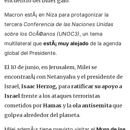
encuentro del lÃ­der galo.
Macron estÃ¡ en Niza para protagonizar la
tercera
Conferencia de las Naciones Unidas
sobre los OcÃ©anos (UNOC3)
, un tema
multilateral que
estÃ¡ muy alejado
de la agenda
global del Presidente.
El 10 de junio, en Jerusalem, Milei se
encontrarÃ¡ con Netanyahu y el presidente de
Israel,
Isaac Herzog,
para
ratificar su apoyo a
Israel
frente a los ataques terroristas
cometidos por
Hamas
y la
ola antisemita
que
golpea alrededor del planeta.
Milei ademÃ¡s tiene previsto visitar el
Muro de los