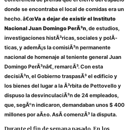
donde se encontraba el local de comidas era un
hecho. â€œ
Va a dejar de existir el Instituto
Nacional Juan Domingo PerÃ³n
, de estudios,
investigaciones histÃ³ricas, sociales y polÃ­
ticas, y ademÃ¡s la comisiÃ³n permanente
nacional de homenaje al teniente general Juan
Domingo PerÃ³nâ€, remarcÃ³. Con esta
decisiÃ³n, el Gobierno traspasÃ³ el edificio y
los bienes del lugar a la Ã³rbita de Pettovello y
dispuso la desvinculaciÃ³n de 24 empleados,
que, segÃºn indicaron, demandaban unos $ 400
millones por aÃ±o. AsÃ­ comenzÃ³ la disputa.
Durante el fin de semana pasado,
En los