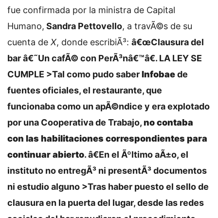
fue confirmada por la ministra de Capital
Humano,
Sandra Pettovello
, a travÃ©s de su
cuenta de
X
, donde escribiÃ³:
â€œClausura del
bar â€˜Un cafÃ© con PerÃ³nâ€™â€. LA LEY SE
CUMPLE >Tal como pudo saber
Infobae
de
fuentes oficiales, el restaurante, que
funcionaba como un apÃ©ndice y era explotado
por una Cooperativa de Trabajo,
no contaba
con las habilitaciones correspondientes para
continuar abierto
. â€En el Ãºltimo aÃ±o, el
instituto no entregÃ³ ni presentÃ³ documentos
ni estudio alguno >Tras haber puesto el sello de
clausura en la puerta del lugar, desde las redes