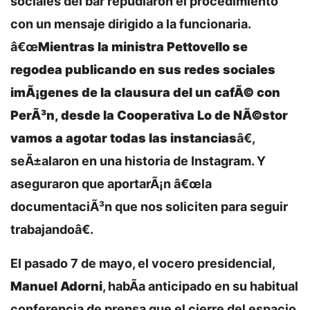
sociales del bar repudiaron el procedimiento
con un mensaje dirigido a la funcionaria.
â€œ
Mientras la ministra Pettovello se
regodea publicando en sus redes sociales
imÃ¡genes de la clausura del un cafÃ© con
PerÃ³n, desde la Cooperativa Lo de NÃ©stor
vamos a agotar todas las instancias
â€,
seÃ±alaron en una historia de Instagram. Y
aseguraron que aportarÃ¡n â€œla
documentaciÃ³n que nos soliciten para seguir
trabajandoâ€.
El pasado 7 de mayo, el vocero presidencial,
Manuel Adorni
, habÃ­a anticipado en su habitual
conferencia de prensa que el cierre del espacio