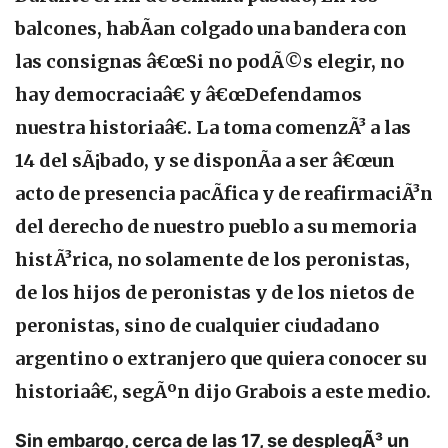
balcones, habÃ­an colgado una bandera con
las consignas â€œSi no podÃ©s elegir, no
hay democraciaâ€ y â€œDefendamos
nuestra historiaâ€. La toma comenzÃ³ a las
14 del sÃ¡bado, y se disponÃ­a a ser â€œun
acto de presencia pacÃ­fica y de reafirmaciÃ³n
del derecho de nuestro pueblo a su memoria
histÃ³rica, no solamente de los peronistas,
de los hijos de peronistas y de los nietos de
peronistas, sino de cualquier ciudadano
argentino o extranjero que quiera conocer su
historiaâ€, segÃºn dijo Grabois a este medio.
Sin embargo, cerca de las 17, se desplegÃ³ un