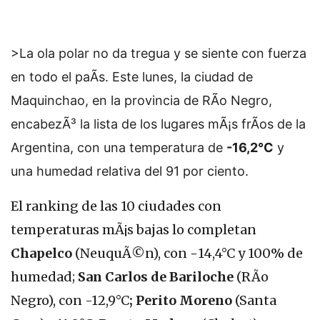
>La ola polar no da tregua y se siente con fuerza
en todo el paÃ­s. Este lunes, la ciudad de
Maquinchao, en la provincia de RÃ­o Negro,
encabezÃ³ la lista de los lugares mÃ¡s frÃ­os de la
Argentina, con una temperatura de
-16,2°C
y
una humedad relativa del 91 por ciento.
El ranking de las 10 ciudades con
temperaturas mÃ¡s bajas lo completan
Chapelco
(NeuquÃ©n), con
-
14,4°C y 100% de
humedad;
San Carlos de Bariloche
(RÃ­o
Negro), con -12,9°C
; Perito Moreno
(Santa