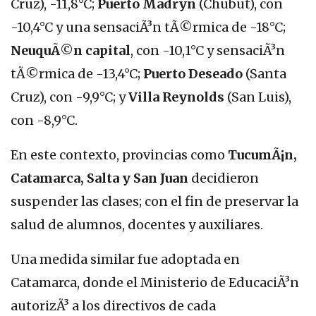
Cruz), -11,8°C;
Puerto Madryn
(Chubut), con
-10,4°C y una sensaciÃ³n tÃ©rmica de -18°C;
NeuquÃ©n capital
, con -10,1°C y sensaciÃ³n
tÃ©rmica de -13,4°C;
Puerto Deseado
(Santa
Cruz), con -9,9°C; y
Villa Reynolds
(San Luis),
con -8,9°C.
En este contexto, provincias como
TucumÃ¡n,
Catamarca, Salta y San Juan
decidieron
suspender las clases; con el fin de preservar la
salud de alumnos, docentes y auxiliares.
Una medida similar fue adoptada en
Catamarca, donde el Ministerio de EducaciÃ³n
autorizÃ³ a los directivos de cada