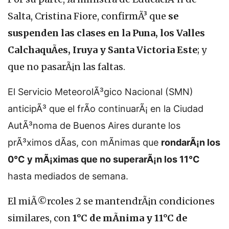
Salta, Cristina Fiore, confirmÃ³ que
se
suspenden las clases en la Puna, los Valles
CalchaquÃ­es, Iruya y Santa Victoria Este
; y
que no pasarÃ¡n las faltas.
El Servicio MeteorolÃ³gico Nacional (SMN)
anticipÃ³ que el frÃ­o continuarÃ¡ en la Ciudad
AutÃ³noma de Buenos Aires durante los
prÃ³ximos dÃ­as, con mÃ­nimas que
rondarÃ¡n los
0°C y mÃ¡ximas que no superarÃ¡n los 11°C
hasta mediados de semana.
El miÃ©rcoles 2 se mantendrÃ¡n condiciones
similares, con
1°C de mÃ­nima y 11°C de