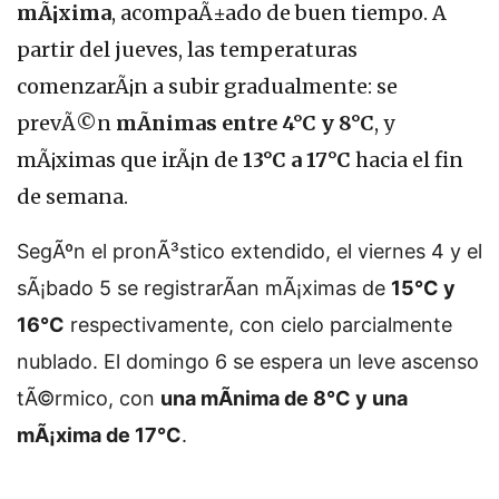
mÃ¡xima
, acompaÃ±ado de buen tiempo. A
partir del jueves, las temperaturas
comenzarÃ¡n a subir gradualmente: se
prevÃ©n
mÃ­nimas entre 4°C y 8°C
, y
mÃ¡ximas que irÃ¡n de
13°C a 17°C
hacia el fin
de semana.
SegÃºn el pronÃ³stico extendido, el viernes 4 y el
sÃ¡bado 5 se registrarÃ­an mÃ¡ximas de
15°C y
16°C
respectivamente, con cielo parcialmente
nublado. El domingo 6 se espera un leve ascenso
tÃ©rmico, con
una mÃ­nima de 8°C y una
mÃ¡xima de 17°C
.