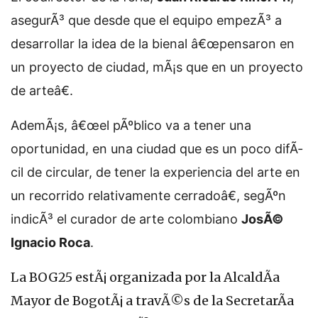
asegurÃ³ que desde que el equipo empezÃ³ a
desarrollar la idea de la bienal â€œpensaron en
un proyecto de ciudad, mÃ¡s que en un proyecto
de arteâ€.
AdemÃ¡s, â€œel pÃºblico va a tener una
oportunidad, en una ciudad que es un poco difÃ­
cil de circular, de tener la experiencia del arte en
un recorrido relativamente cerradoâ€, segÃºn
indicÃ³ el curador de arte colombiano
JosÃ©
Ignacio Roca
.
La BOG25 estÃ¡ organizada por la AlcaldÃ­a
Mayor de BogotÃ¡ a travÃ©s de la SecretarÃ­a