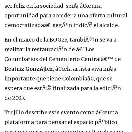
ser feliz en la sociedad, serÃ¡ â€œuna
oportunidad para acceder a una oferta cultural
democratizadaâ€, segÃºn indicÃ³ el alcalde.
En el marco de la BOG25, tambiÃ©n se va a
realizar la restauraciÃ³n de â€˜Los
Columbarios del Cementerio Centralâ€™ de
Beatriz GonzÃ¡lez
, â€œla artista viva mÃ¡s
importante que tiene Colombiaâ€, que se
espera que estÃ© finalizada para la ediciÃ³n
de 2027.
Trujillo describe este evento como â€œuna
plataforma para pensar el espacio pÃºblico,
para recuperar equipamientos culturales que