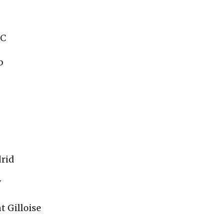
FC
b
rid
V
 Gilloise