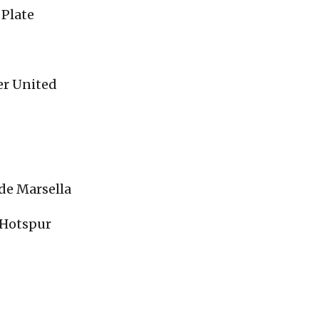
Plate
r United
e Marsella
Hotspur