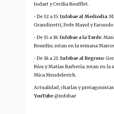
Indart y Cecilia Boufflet.
• De 12 a 15:
Infobae al Mediodia
: M
Grandinetti, Fede Mayol y Facundo
• De 15 a 18:
Infobae a la Tarde
: Man
Bourdin; rotan en la semana Marcos
• De 18 a 21:
Infobae al Regreso
: Go
Ríos y Matías Barbería; rotan en la
Mica Mendelevich.
Actualidad, charlas y protagonistas
YouTube
@infobae