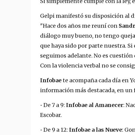
Si simplemente cumple con la ley, e
Gelpi manifestó su disposición al d
"Hace dos años me reuní con
Sandr
diálogo muy bueno, no tengo quejas
que haya sido por parte nuestra. S
seguimos adelante. No es cuestión
Con la violencia verbal no se consi
Infobae
te acompaña cada día en You
información más destacada, en un 
• De 7 a 9:
Infobae al Amanecer
: Na
Escobar.
• De 9 a 12:
Infobae a las Nueve
: Go