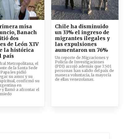
primera misa
Chile ha disminuido
uncio, Banach
un 33% el ingreso de
tió dos
migrantes ilegales y
es de León XIV
las expulsiones
e la histórica
aumentaron un 76%
l país
Un reporte de Migraciones y
Policía de Investigaciones
dral Metropolitana, el
(PDI) arrojó además que 7.501
nte de la Santa Sede
personas han salido del país de
 Papa les pidió
manera voluntaria, la mayoría
legar su amor y su
de ellas venezolanas.
spiritual, confirmó su
 Argentina en
y llamó a afrontar el
n miedo