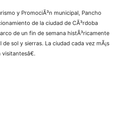
Turismo y PromociÃ³n municipal, Pancho
cionamiento de la ciudad de CÃ³rdoba
marco de un fin de semana histÃ³ricamente
l de sol y sierras. La ciudad cada vez mÃ¡s
visitantesâ€.