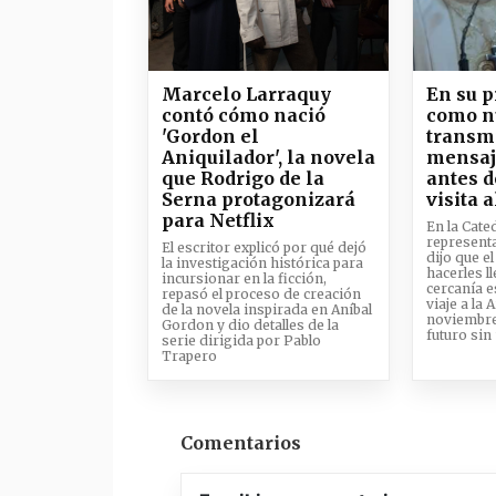
Marcelo Larraquy
En su 
contó cómo nació
como n
'Gordon el
transmi
Aniquilador', la novela
mensaj
que Rodrigo de la
antes d
Serna protagonizará
visita a
para Netflix
En la Cate
representa
El escritor explicó por qué dejó
dijo que el
la investigación histórica para
hacerles l
incursionar en la ficción,
cercanía e
repasó el proceso de creación
viaje a la
de la novela inspirada en Aníbal
noviembre 
Gordon y dio detalles de la
futuro si
serie dirigida por Pablo
Trapero
Comentarios