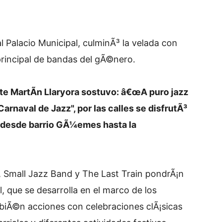
al Palacio Municipal, culminÃ³ la velada con
 principal de bandas del gÃ©nero.
te MartÃ­n Llaryora sostuvo: â€œA puro jazz
Carnaval de Jazz", por las calles se disfrutÃ³
 desde barrio GÃ¼emes hasta la
, Small Jazz Band y The Last Train pondrÃ¡n
al, que se desarrolla en el marco de los
mbiÃ©n acciones con celebraciones clÃ¡sicas