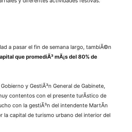
rriales y diferentes actividades festivas.
udad a pasar el fin de semana largo, tambiÃ©n
apital que promediÃ³ mÃ¡s del 80% de
e Gobierno y GestiÃ³n General de Gabinete,
muy contentos con el presente turÃ­stico de
cho con la gestiÃ³n del intendente MartÃ­n
la capital de turismo urbano del interior del