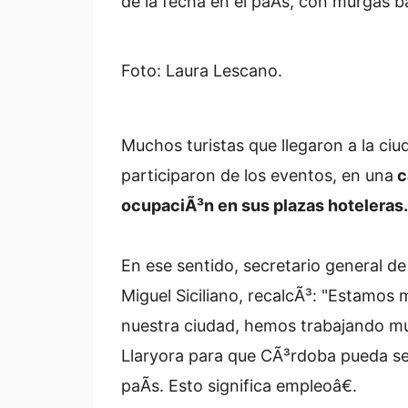
de la fecha en el paÃ­s, con murgas ba
Foto: Laura Lescano.
Muchos turistas que llegaron a la ci
participaron de los eventos, en una
c
ocupaciÃ³n en sus plazas hoteleras.
En ese sentido, secretario general d
Miguel Siciliano, recalcÃ³: "Estamos 
nuestra ciudad, hemos trabajando mu
Llaryora para que CÃ³rdoba pueda ser 
paÃ­s. Esto significa empleoâ€.