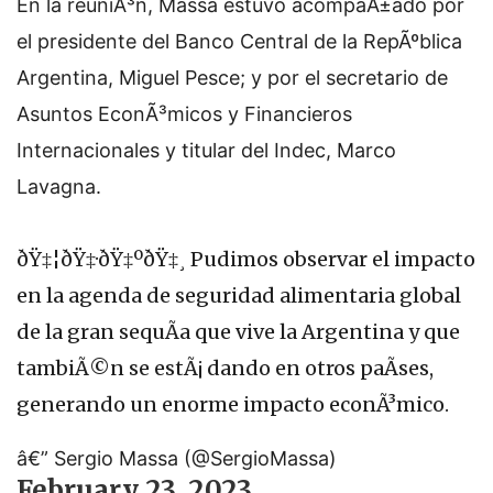
En la reuniÃ³n, Massa estuvo acompaÃ±ado por
el presidente del Banco Central de la RepÃºblica
Argentina, Miguel Pesce; y por el secretario de
Asuntos EconÃ³micos y Financieros
Internacionales y titular del Indec, Marco
Lavagna.
ðŸ‡¦ðŸ‡·ðŸ‡ºðŸ‡¸ Pudimos observar el impacto
en la agenda de seguridad alimentaria global
de la gran sequÃ­a que vive la Argentina y que
tambiÃ©n se estÃ¡ dando en otros paÃ­ses,
generando un enorme impacto econÃ³mico.
â€” Sergio Massa (@SergioMassa)
February 23, 2023