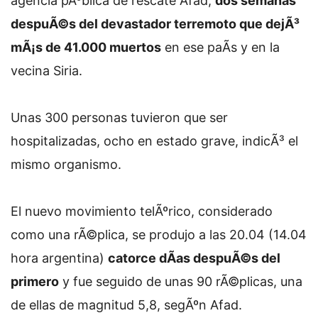
agencia pÃºblica de rescate Afad,
dos semanas
despuÃ©s del devastador terremoto que dejÃ³
mÃ¡s de 41.000 muertos
en ese paÃ­s y en la
vecina Siria.
Unas 300 personas tuvieron que ser
hospitalizadas, ocho en estado grave, indicÃ³ el
mismo organismo.
El nuevo movimiento telÃºrico, considerado
como una rÃ©plica, se produjo a las 20.04 (14.04
hora argentina)
catorce dÃ­as despuÃ©s del
primero
y fue seguido de unas 90 rÃ©plicas, una
de ellas de magnitud 5,8, segÃºn Afad.