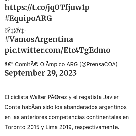
https://t.co/jq0Tfjuw1p
#EquipoARG
ðŸ‡¦ðŸ‡·
#VamosArgentina
pic.twitter.com/Etc4TgEdmo
â€” ComitÃ© OlÃ­mpico ARG (@PrensaCOA)
September 29, 2023
El ciclista Walter PÃ©rez y el regatista Javier
Conte habÃ­an sido los abanderados argentinos
en las anteriores competencias continentales en
Toronto 2015 y Lima 2019, respectivamente.