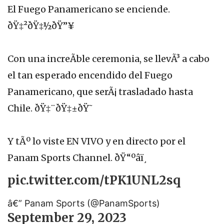
El Fuego Panamericano se enciende.
ðŸ‡²ðŸ‡½ðŸ”¥
Con una increÃ­ble ceremonia, se llevÃ³ a cabo
el tan esperado encendido del Fuego
Panamericano, que serÃ¡ trasladado hasta
Chile. ðŸ‡¨ðŸ‡±ðŸ˜
Y tÃº lo viste EN VIVO y en directo por el
Panam Sports Channel. ðŸ“ºâ­ï¸
pic.twitter.com/tPK1UNL2sq
â€” Panam Sports (@PanamSports)
September 29, 2023