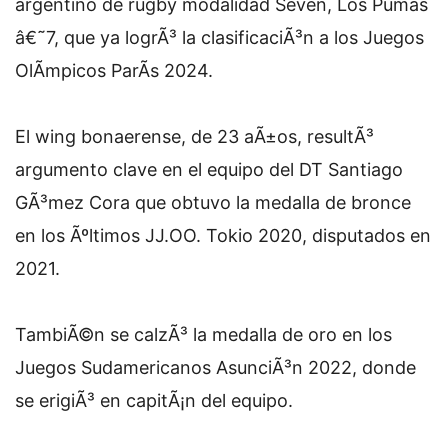
argentino de rugby modalidad Seven, Los Pumas
â€˜7, que ya logrÃ³ la clasificaciÃ³n a los Juegos
OlÃ­mpicos ParÃ­s 2024.
El wing bonaerense, de 23 aÃ±os, resultÃ³
argumento clave en el equipo del DT Santiago
GÃ³mez Cora que obtuvo la medalla de bronce
en los Ãºltimos JJ.OO. Tokio 2020, disputados en
2021.
TambiÃ©n se calzÃ³ la medalla de oro en los
Juegos Sudamericanos AsunciÃ³n 2022, donde
se erigiÃ³ en capitÃ¡n del equipo.