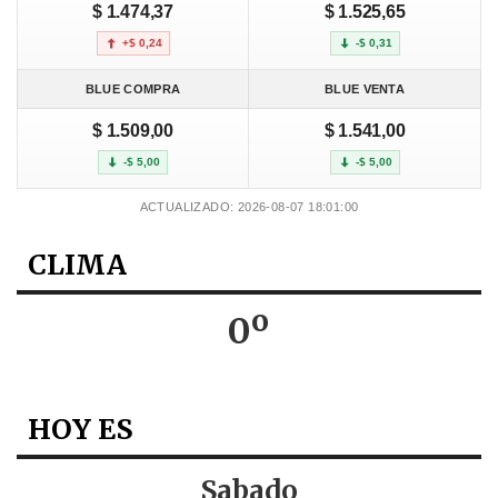
$ 1.474,37
$ 1.525,65
+$ 0,24
-$ 0,31
BLUE COMPRA
BLUE VENTA
$ 1.509,00
$ 1.541,00
-$ 5,00
-$ 5,00
ACTUALIZADO: 2026-08-07 18:01:00
CLIMA
0º
HOY ES
Sabado