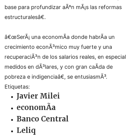
base para profundizar aÃºn mÃ¡s las reformas
estructuralesâ€.
â€œSerÃ¡ una economÃ­a donde habrÃ­a un
crecimiento econÃ³mico muy fuerte y una
recuperaciÃ³n de los salarios reales, en especial
medidos en dÃ³lares, y con gran caÃ­da de
pobreza e indigenciaâ€, se entusiasmÃ³.
Etiquetas:
Javier Milei
economÃ­a
Banco Central
Leliq