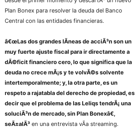
desde el primer momento y descartÃ³ un nuevo
Plan Bonex para resolver la deuda del Banco
Central con las entidades financieras.
â€œLas dos grandes lÃ­neas de acciÃ³n son un
muy fuerte ajuste fiscal para ir directamente a
dÃ©ficit financiero cero, lo que significa que la
deuda no crece mÃ¡s y te volvÃ©s solvente
intertemporalmente; y, la otra parte, es un
respeto a rajatabla del derecho de propiedad, es
decir que el problema de las Leliqs tendrÃ¡ una
soluciÃ³n de mercado, sin Plan Bonexâ€,
seÃ±alÃ³
en una entrevista vÃ­a streaming.