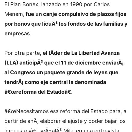
El Plan Bonex, lanzado en 1990 por Carlos
Menem,
fue un canje compulsivo de plazos fijos
por bonos que licuÃ³ los fondos de las familias y
empresas
.
Por otra parte,
el lÃ­der de La Libertad Avanza
(LLA) anticipÃ³ que el 11 de diciembre enviarÃ¡
al Congreso un paquete grande de leyes que
tendrÃ¡ como eje central la denominada
â€œreforma del Estadoâ€
.
â€œNecesitamos esa reforma del Estado para, a
partir de ahÃ­, elaborar el ajuste y poder bajar los
impuestosâ€, seÃ±alÃ³ Milei en una entrevista