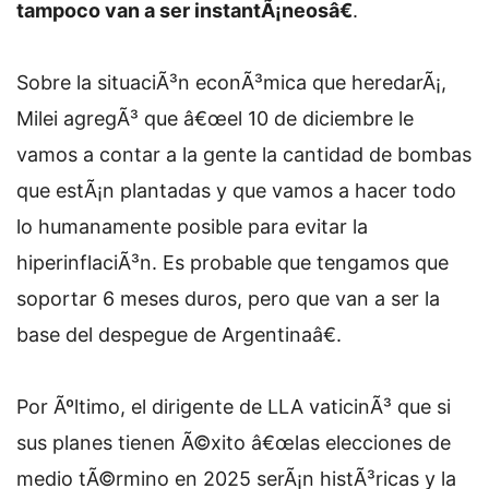
tampoco van a ser instantÃ¡neosâ€
.
Sobre la situaciÃ³n econÃ³mica que heredarÃ¡,
Milei agregÃ³ que â€œel 10 de diciembre le
vamos a contar a la gente la cantidad de bombas
que estÃ¡n plantadas y que vamos a hacer todo
lo humanamente posible para evitar la
hiperinflaciÃ³n. Es probable que tengamos que
soportar 6 meses duros, pero que van a ser la
base del despegue de Argentinaâ€.
Por Ãºltimo, el dirigente de LLA vaticinÃ³ que si
sus planes tienen Ã©xito â€œlas elecciones de
medio tÃ©rmino en 2025 serÃ¡n histÃ³ricas y la