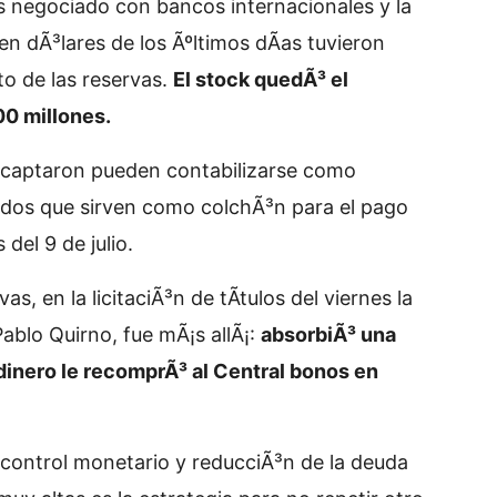
s negociado con bancos internacionales y la
n dÃ³lares de los Ãºltimos dÃ­as tuvieron
to de las reservas.
El stock quedÃ³ el
00 millones.
 captaron pueden contabilizarse como
quidos que sirven como colchÃ³n para el pago
del 9 de julio.
s, en la licitaciÃ³n de tÃ­tulos del viernes la
Pablo Quirno, fue mÃ¡s allÃ¡:
absorbiÃ³ una
inero le recomprÃ³ al Central bonos en
 control monetario y reducciÃ³n de la deuda