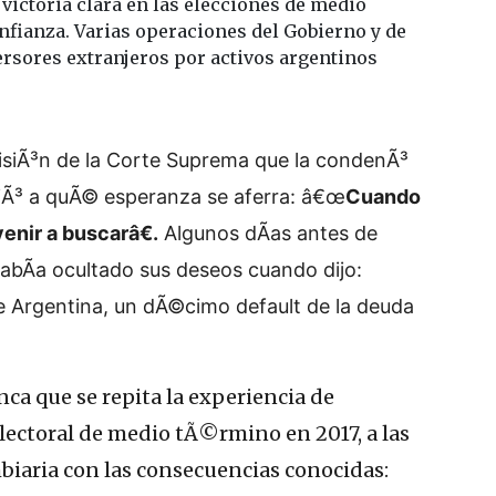
victoria clara en las elecciones de medio
nfianza. Varias operaciones del Gobierno y de
ersores extranjeros por activos argentinos
cisiÃ³n de la Corte Suprema que la condenÃ³
Ã³ a quÃ© esperanza se aferra: â€œ
Cuando
enir a buscarâ€.
Algunos dÃ­as antes de
abÃ­a ocultado sus deseos cuando dijo:
e Argentina, un dÃ©cimo default de la deuda
ca que se repita la experiencia de
 electoral de medio tÃ©rmino en 2017, a las
biaria con las consecuencias conocidas: