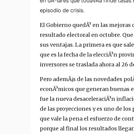
en dÃ³lares que todavÃ­a rinde tasas 
episodio de crisis.
El Gobierno quedÃ³ en las mejoras
resultado electoral en octubre. Que
sus ventajas. La primera es que sale
que es la fecha de la elecciÃ³n provi
inversores se traslada ahora al 26 d
Pero ademÃ¡s de las novedades polÃ
econÃ³micos que generan buenas ex
fue la nueva desaceleraciÃ³n inflac
de las proyecciones y es uno de los 
que vale la pena el esfuerzo de contr
porque al final los resultados llegan