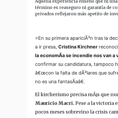
Aquella experiencia enseñó que ni una 
término es reaseguro ni garantía de co
privados reflejaron más apetito de inv
>En su primera apariciÃ³n tras la de
a ir presa,
Cristina Kirchner
reconoci
la economÃ­a se incendie nos van a v
confirmar su candidatura, tampoco h
â€œcon la falta de dÃ³lares que sufr
no es una fantasÃ­aâ€.
El kircherismo precisa mÃ¡s que nun
Mauricio Macri.
Pese a la victoria
pocos meses sobrevino la crisis cam