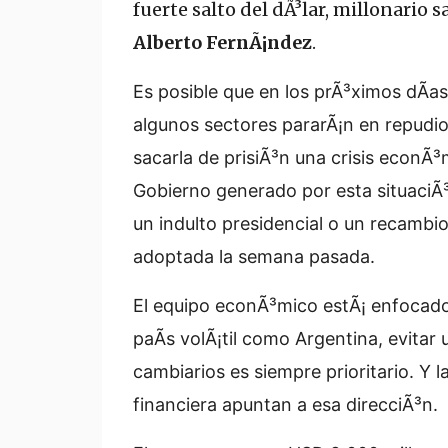
fuerte salto del dÃ³lar, millonario s
Alberto FernÃ¡ndez
.
Es posible que en los prÃ³ximos dÃ­
algunos sectores pararÃ¡n en repudio 
sacarla de prisiÃ³n una crisis econÃ
Gobierno generado por esta situaciÃ³
un indulto presidencial o un recambi
adoptada la semana pasada.
El equipo econÃ³mico estÃ¡ enfocado
paÃ­s volÃ¡til como Argentina, evitar
cambiarios es siempre prioritario. Y 
financiera apuntan a esa direcciÃ³n.