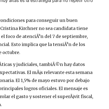
muy altas es la estrategia para no repetir otro
 condiciones para conseguir un buen
 Cristina Kirchner no sea candidata tiene
 el foco de atenciÃ³n del 7 de septiembre,
ncial. Esto implica que la tensiÃ³n de los
e octubre.
­ticas y judiciales, tambiÃ©n hay datos
pectativas. El mÃ¡s relevante esta semana
ionaria. El 1,5% de mayo estuvo por debajo
principales logros oficiales. El mensaje es
olar el gasto y sostener el superÃ¡vit fiscal,
.