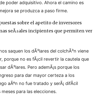
 de poder adquisitivo. Ahora el camino es
 mejora se produzca a paso firme.
puestas sobre el apetito de inversores
nas seÃ±ales incipientes que permiten ver
tinos saquen los dÃ³lares del colchÃ³n viene
, porque no es fÃ¡cil revertir la cautela que
usar dÃ³lares. Pero ademÃ¡s porque los
ngreso para dar mayor certeza a los
ego aÃºn no fue tratado y serÃ¡ difÃ­cil
 meses para las elecciones.